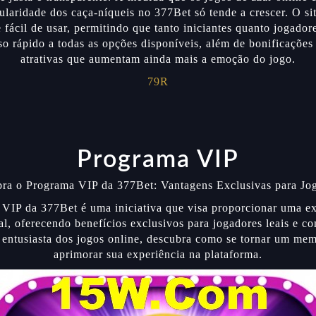
pularidade dos caça-níqueis no 377Bet só tende a crescer. O si
 fácil de usar, permitindo que tanto iniciantes quanto jogador
o rápido a todas as opções disponíveis, além de bonificaçõe
atrativas que aumentam ainda mais a emoção do jogo.
79R
Programa VIP
ra o Programa VIP da 377Bet: Vantagens Exclusivas para Jo
VIP da 377Bet é uma iniciativa que visa proporcionar uma ex
al, oferecendo benefícios exclusivos para jogadores leais e c
 entusiasta dos jogos online, descubra como se tornar um me
aprimorar sua experiência na plataforma.