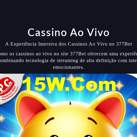
Cassino Ao Vivo
A Experiência Imersiva dos Cassinos Ao Vivo no 377Bet
mo os cassinos ao vivo no site 377Bet oferecem uma experiê
ombinando tecnologia de streaming de alta definição com inte
emocionantes.