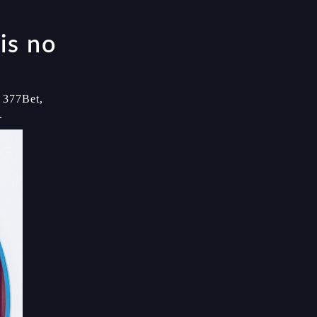
is no
s 377Bet,
.