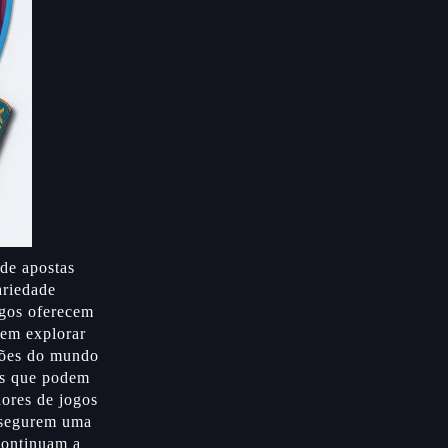
 de apostas
ariedade
jogos oferecem
dem explorar
ações do mundo
os que podem
ores de jogos
assegurem uma
 continuam a