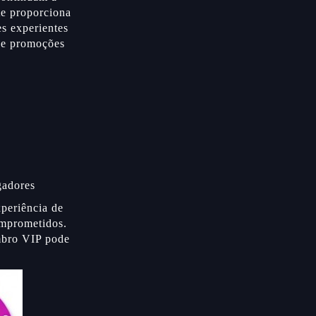
te proporciona
es experientes
s e promoções
gadores
periência de
omprometidos.
mbro VIP pode