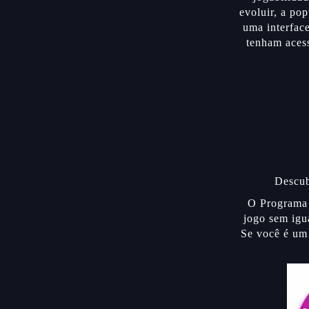
evoluir, a po
uma interface
tenham acess
Descub
O Programa 
jogo sem igu
Se você é um