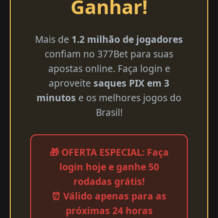
Ganhar!
Mais de
1.2 milhão de jogadores
confiam no 377Bet para suas
apostas online. Faça login e
aproveite
saques PIX em 3
minutos
e os melhores jogos do
Brasil!
🎁 OFERTA ESPECIAL: Faça
login hoje e ganhe 50
rodadas grátis!
⏰ Válido apenas para as
próximas 24 horas