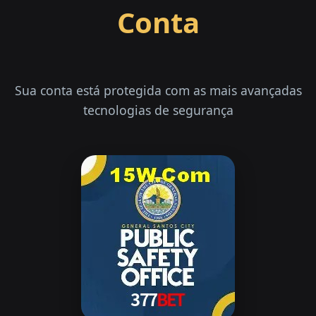
Conta
Sua conta está protegida com as mais avançadas
tecnologias de segurança