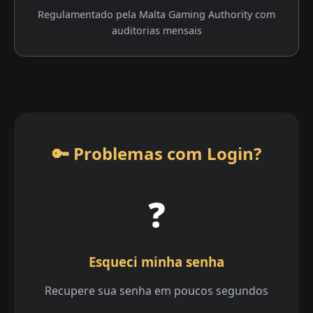
Regulamentado pela Malta Gaming Authority com
auditorias mensais
🔑 Problemas com Login?
❓
Esqueci minha senha
Recupere sua senha em poucos segundos