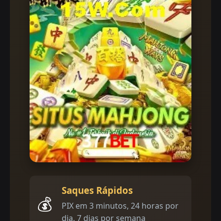
Saques Rápidos
💰
PIX em 3 minutos, 24 horas por
dia, 7 dias por semana