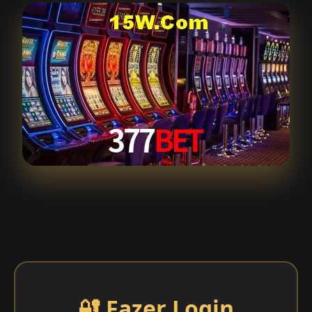
🔐 Fazer Login