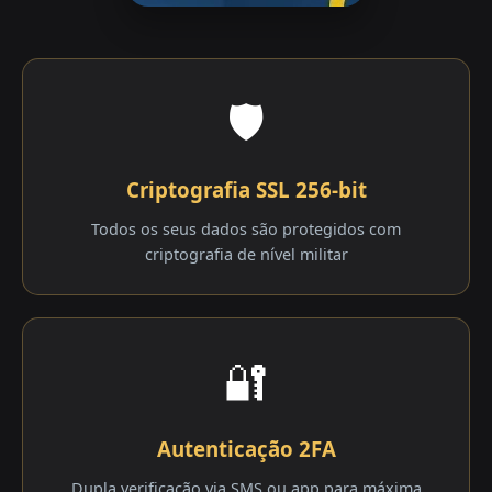
🛡️
Criptografia SSL 256-bit
Todos os seus dados são protegidos com
criptografia de nível militar
🔐
Autenticação 2FA
Dupla verificação via SMS ou app para máxima