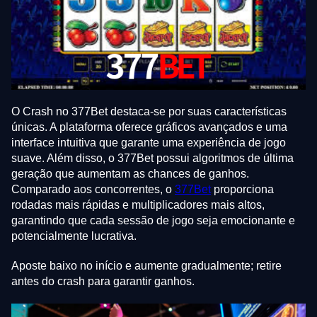
O Crash no 377Bet destaca-se por suas características
únicas. A plataforma oferece gráficos avançados e uma
interface intuitiva que garante uma experiência de jogo
suave. Além disso, o 377Bet possui algoritmos de última
geração que aumentam as chances de ganhos.
Comparado aos concorrentes, o
377Bet
proporciona
rodadas mais rápidas e multiplicadores mais altos,
garantindo que cada sessão de jogo seja emocionante e
potencialmente lucrativa.
Aposte baixo no início e aumente gradualmente; retire
antes do crash para garantir ganhos.