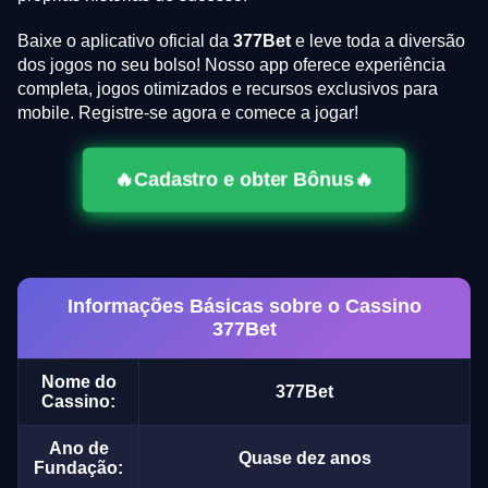
Baixe o aplicativo oficial da
377Bet
e leve toda a diversão
dos jogos no seu bolso! Nosso app oferece experiência
completa, jogos otimizados e recursos exclusivos para
mobile. Registre-se agora e comece a jogar!
🔥Cadastro e obter Bônus🔥
Informações Básicas sobre o Cassino
377Bet
Nome do
377Bet
Cassino:
Ano de
Quase dez anos
Fundação: