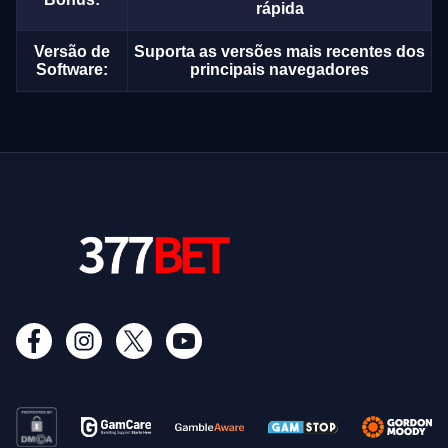
rápida
Versão de
Suporta as versões mais recentes dos
Software:
principais navegadores