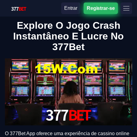
Entrar
Registrar-se
Explore O Jogo Crash
Instantâneo E Lucre No
377Bet
O 377Bet App oferece uma experiência de cassino online