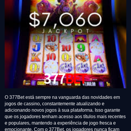
O 377Bet está sempre na vanguarda das novidades em
jogos de cassino, constantemente atualizando e
adicionando novos jogos à sua plataforma. Isso garante
que os jogadores tenham acesso aos títulos mais recentes
e populares, mantendo a experiência de jogo fresca e
emocionante. Com o 377Bet, os jogadores nunca ficam