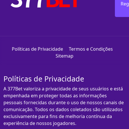
Reg
Políticas de Privacidade
Termos e Condições
Sitemap
Políticas de Privacidade
A 377Bet valoriza a privacidade de seus usuários e está
empenhada em proteger todas as informações
pessoais fornecidas durante o uso de nossos canais de
comunicação. Todos os dados coletados são utilizados
exclusivamente para fins de melhoria contínua da
experiência de nossos jogadores.