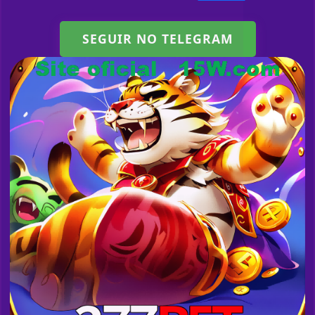
SEGUIR NO TELEGRAM