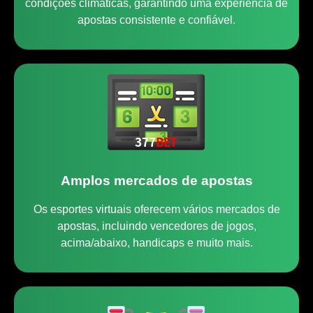
condições climáticas, garantindo uma experiência de
apostas consistente e confiável.
Amplos mercados de apostas
Os esportes virtuais oferecem vários mercados de
apostas, incluindo vencedores de jogos,
acima/abaixo, handicaps e muito mais.