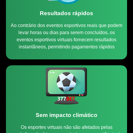
Resultados rápidos
Ao contrário dos eventos esportivos reais que podem
levar horas ou dias para serem concluídos, os
eventos esportivos virtuais fornecem resultados
instantâneos, permitindo pagamentos rápidos
Sem impacto climático
Os esportes virtuais não são afetados pelas