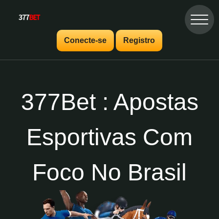
Conecte-se
Registro
377Bet : Apostas
Esportivas Com
Foco No Brasil