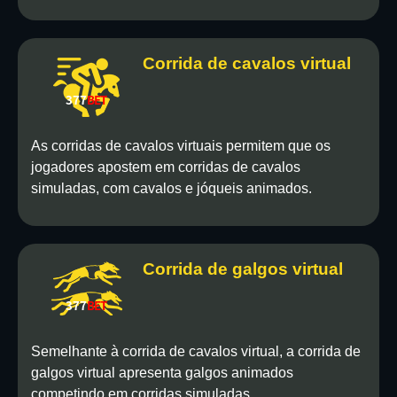
Corrida de cavalos virtual
As corridas de cavalos virtuais permitem que os
jogadores apostem em corridas de cavalos
simuladas, com cavalos e jóqueis animados.
Corrida de galgos virtual
Semelhante à corrida de cavalos virtual, a corrida de
galgos virtual apresenta galgos animados
competindo em corridas simuladas.