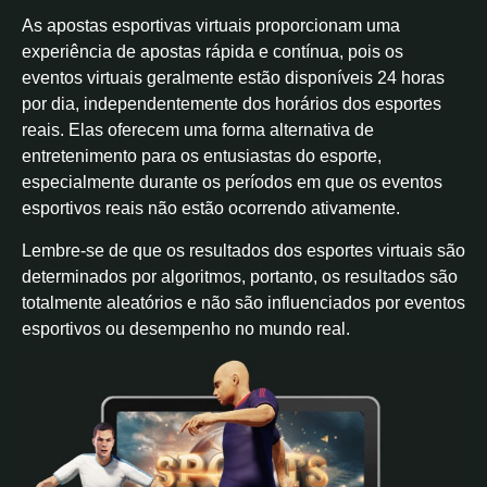
As apostas esportivas virtuais proporcionam uma
experiência de apostas rápida e contínua, pois os
eventos virtuais geralmente estão disponíveis 24 horas
por dia, independentemente dos horários dos esportes
reais. Elas oferecem uma forma alternativa de
entretenimento para os entusiastas do esporte,
especialmente durante os períodos em que os eventos
esportivos reais não estão ocorrendo ativamente.
Lembre-se de que os resultados dos esportes virtuais são
determinados por algoritmos, portanto, os resultados são
totalmente aleatórios e não são influenciados por eventos
esportivos ou desempenho no mundo real.