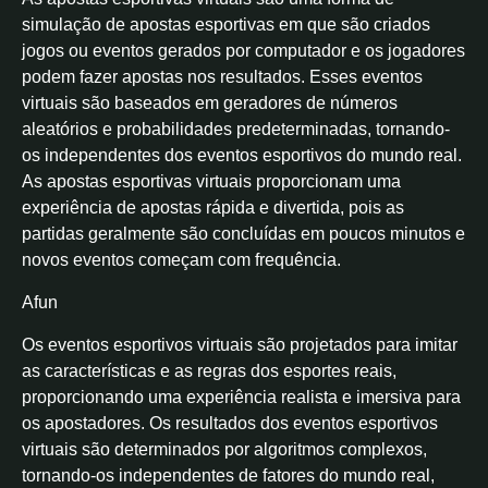
simulação de apostas esportivas em que são criados
jogos ou eventos gerados por computador e os jogadores
podem fazer apostas nos resultados. Esses eventos
virtuais são baseados em geradores de números
aleatórios e probabilidades predeterminadas, tornando-
os independentes dos eventos esportivos do mundo real.
As apostas esportivas virtuais proporcionam uma
experiência de apostas rápida e divertida, pois as
partidas geralmente são concluídas em poucos minutos e
novos eventos começam com frequência.
Afun
Os eventos esportivos virtuais são projetados para imitar
as características e as regras dos esportes reais,
proporcionando uma experiência realista e imersiva para
os apostadores. Os resultados dos eventos esportivos
virtuais são determinados por algoritmos complexos,
tornando-os independentes de fatores do mundo real,